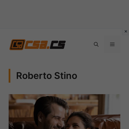
Vai
al
MENU
contenuto
Roberto Stino