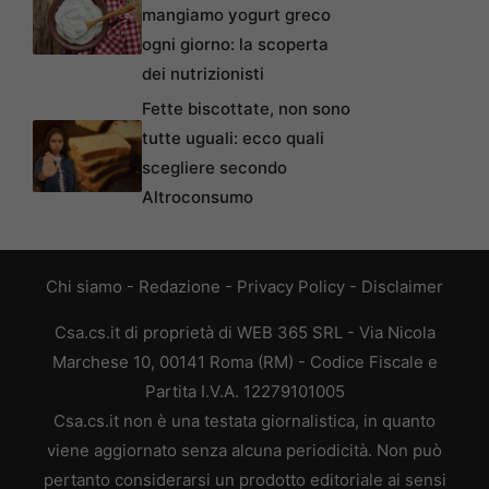
mangiamo yogurt greco
ogni giorno: la scoperta
dei nutrizionisti
Fette biscottate, non sono
tutte uguali: ecco quali
scegliere secondo
Altroconsumo
Chi siamo
-
Redazione
-
Privacy Policy
-
Disclaimer
Csa.cs.it di proprietà di WEB 365 SRL - Via Nicola
Marchese 10, 00141 Roma (RM) - Codice Fiscale e
Partita I.V.A. 12279101005
Csa.cs.it non è una testata giornalistica, in quanto
viene aggiornato senza alcuna periodicità. Non può
pertanto considerarsi un prodotto editoriale ai sensi