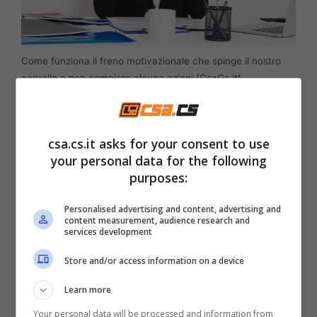
Come funziona il freno motivazionale che spinge il nostro
cervello a non compiere alcune azioni (CsaCs.it)
Chiaramente la questione è più complessa,
ma possiamo semplificarla spiegando che
csa.cs.it asks for your consent to use
your personal data for the following
quando un compito è percepito come
purposes:
spiacevole o stressante
, questo
collegamento tra le due aree del cervello si
Personalised advertising and content, advertising and
content measurement, audience research and
attiva e rallenta la decisione di agire. Lo
services development
studio si basa sull’
esperimento
portato avanti
Store and/or access information on a device
su dei
macachi
, che dovevano portare avanti
Learn more
un
compito specifico
e ricevere una
Your personal data will be processed and information from