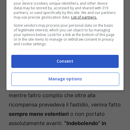
ricompensa:
in un caso, oltre a questa,
your device (cookies, unique identifiers, and other device
data) may be stored by, accessed by and shared with 319
ricevevano
un soffio d’aria sul muso
.
partners, or used specifically by this site. We and our partners
may use precise geolocation data.
List of partners.
Some vendors may process your personal data on the basis
Perché la ricerca sul freno
of legitimate interest, which you can object to by managing
your options below. Look for a link at the bottom of this page
motivazionale è importante
or in the site menu to manage or withdraw consent in privacy
and cookie settings.
per il futuro
Consent
A lungo andare, i macachi associavano un
compito esclusivamente a una ricompensa e
Manage options
quindi lo portavano a buon fine volentieri,
mentre l’altro compito che oltre alla
ricompensa prevedeva il fastidio, veniva fatto
sempre meno volentieri
o non portato
assolutamente avanti.
“Indebolendo” in