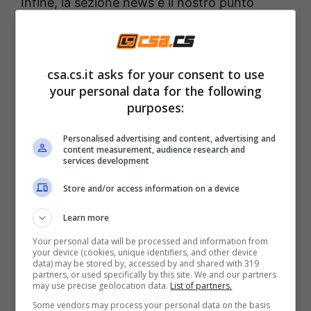
Infine, la sezione news è il nostro punto
d’incontro con l’attualità: aggiornamenti su
temi di interesse quotidiano, curiosità, società
e storie che raccontano il cambiamento.
csa.cs.it asks for your consent to use
your personal data for the following
purposes:
Csa.cs.it è di proprietà di WEB 365 SRL – Via
Nicola Marchese 10, 00141 Roma (RM) –
Personalised advertising and content, advertising and
content measurement, audience research and
Codice Fiscale e Partita I.V.A. 12279101005
services development
Store and/or access information on a device
Siamo un gruppo di redattori e appassionati
che crede nel valore di un’informazione
Learn more
chiara, vicina alle persone e capace di unire
Your personal data will be processed and information from
your device (cookies, unique identifiers, and other device
utilità e leggerezza.
data) may be stored by, accessed by and shared with 319
partners, or used specifically by this site. We and our partners
Il nostro obiettivo? Offrirti ogni giorno un
may use precise geolocation data.
List of partners.
Some vendors may process your personal data on the basis
racconto autentico, utile e ispirante — perché