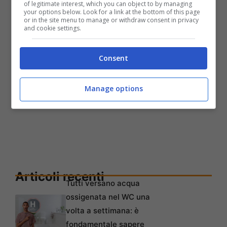
of legitimate interest, which you can object to by managing
your options below. Look for a link at the bottom of this page
informarsi è il primo passo per vivere meglio.
or in the site menu to manage or withdraw consent in privacy
and cookie settings.
Consent
Manage options
Articoli recenti
Tutti versano acqua
ossigenata nel WC una
volta a settimana: è
fondamentale sapere