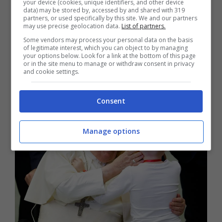
your device (cookies, unique identifiers, and other device
Quali sono i vip internazionali
data) may be stored by, accessed by and shared with 319
partners, or used specifically by this site. We and our partners
morti nel 2025
may use precise geolocation data.
List of partners.
Some vendors may process your personal data on the basis
of legitimate interest, which you can object to by managing
Le personalità estere di rilievo, tra le quali
your options below. Look for a link at the bottom of this page
or in the site menu to manage or withdraw consent in privacy
Papa Francesco, che ci hanno lasciato nel
and cookie settings.
corso dell’anno, sono le seguenti:
Consent
Manage options