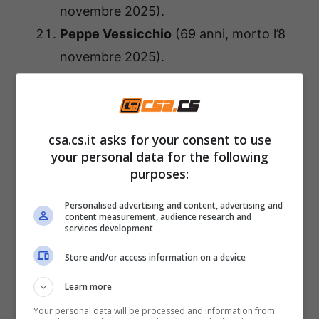
novembre 2025).
Peppe Vessicchio
(69 anni, morto l’8
novembre 2025).
Ornella Vanoni
(91 anni, morta il 21
novembre 2025).
Nicola Pietrangeli
(92 anni, morto il 1°
csa.cs.it asks for your consent to use
dicembre 2025).
your personal data for the following
Mabel Bocchi
(72 anni, morta il 4
purposes:
dicembre 2025).
Personalised advertising and content, advertising and
Sandro Giacobbe
(75 anni, morto il 5
content measurement, audience research and
services development
dicembre 2025).
Store and/or access information on a device
Maria Sole Agnelli
(100 anni, morta il
26 dicembre 2025).
Learn more
Your personal data will be processed and information from