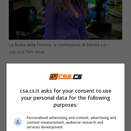
La Ruota della Fortuna, la confessione di Samira Lui –
csa.cs.it Foto Ansa
E quasi arrabbiandosi quando invece avviene
un errore su una risposta facile da dare. E sa
divertire quando racconta gli aneddoti che la
csa.cs.it asks for your consent to use
riguardano. Nel corso della puntata de La
your personal data for the following
purposes:
Ruota della Fortuna andata in onda la sera
dell’Immacolata Concezione, Samira Lui ha
Personalised advertising and content, advertising and
content measurement, audience research and
raccontato di quando, da bambina, faceva il
services development