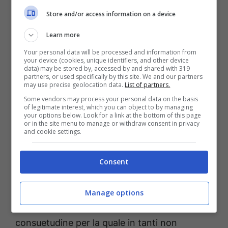
presepe.
Store and/or access information on a device
Le statuette utilizzate le faceva a mano con la
Learn more
sua nonna e con gli altri parenti. Poi
Your personal data will be processed and information from
your device (cookies, unique identifiers, and other device
crescendo, la ragazza ha sviluppato una
data) may be stored by, accessed by and shared with 319
partners, or used specifically by this site. We and our partners
maggiore propensione per l’albero di Natale.
may use precise geolocation data.
List of partners.
Che lei ama addobbare comunque all’insegna
Some vendors may process your personal data on the basis
of legitimate interest, which you can object to by managing
di una sobria eleganza.
your options below. Look for a link at the bottom of this page
or in the site menu to manage or withdraw consent in privacy
and cookie settings.
Ora le piace di più l’albero
Consent
“A casa ho fatto un albero più semplice, con
le luci ed un fiocco sulla sommità”. Lei si
Manage options
dimostra accodata alla ormai diffusa
consuetudine per la quale in tanti non