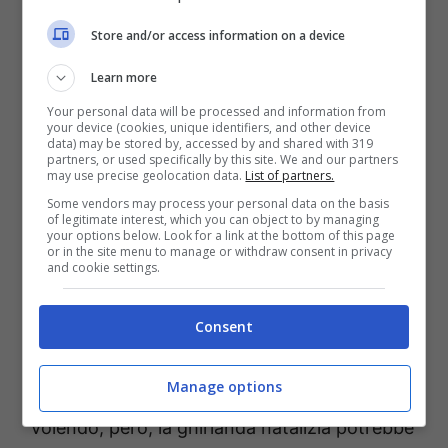
(in modo da simulare la caduta della neve), e
Store and/or access information on a device
il gioco è fatto.
Learn more
Dove posizionare la ghirlanda
Your personal data will be processed and information from
your device (cookies, unique identifiers, and other device
fatta in casa? Qualche
data) may be stored by, accessed by and shared with 319
partners, or used specifically by this site. We and our partners
consiglio
may use precise geolocation data.
List of partners.
Some vendors may process your personal data on the basis
of legitimate interest, which you can object to by managing
Come già chiarito, il trend natalizio di questo
your options below. Look for a link at the bottom of this page
or in the site menu to manage or withdraw consent in privacy
2025 è simbolo di prosperità e di buon
and cookie settings.
augurio per il nuovo anno. L’ideale, dunque,
Consent
sarebbe di collocarla lì dove i nostri parenti
sono soliti collocarla da sempre: appesa al
Manage options
portone d’ingresso
della nostra casa.
Volendo, però, la ghirlanda natalizia potrebbe