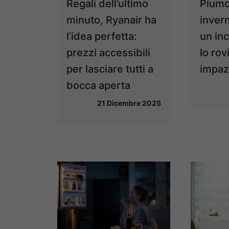
Regali dell’ultimo
Piumo
minuto, Ryanair ha
inver
l’idea perfetta:
un in
prezzi accessibili
lo rov
per lasciare tutti a
impazz
bocca aperta
21 Dicembre 2025