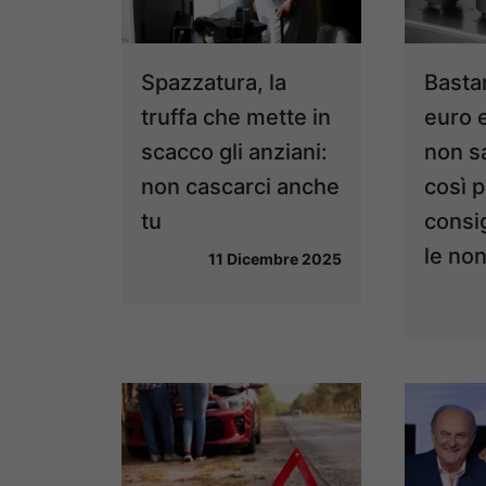
Spazzatura, la
Basta
truffa che mette in
euro e
scacco gli anziani:
non s
non cascarci anche
così p
tu
consi
le no
11 Dicembre 2025