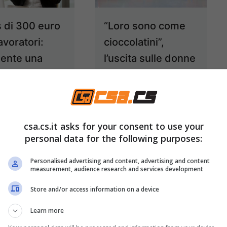
 di 300 euro
“Loro sono come
lavoratori:
cioccolatini”,
mente una
l’uscita sulle donne
e notizia
spiazza tutti. Chi
l’ha detta e perché
16 Dicembre 2025
15 Dicembre 2025
csa.cs.it asks for your consent to use your
personal data for the following purposes:
Personalised advertising and content, advertising and content
measurement, audience research and services development
Store and/or access information on a device
Learn more