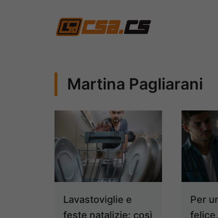
Vai
al
contenuto
Martina Pagliarani
Lavastoviglie e
Per u
feste natalizie: così
felice