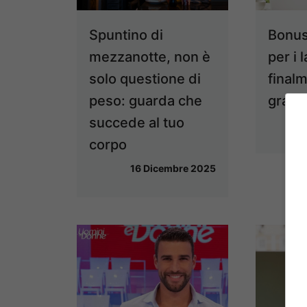
Spuntino di
Bonus
mezzanotte, non è
per i 
solo questione di
final
peso: guarda che
grand
succede al tuo
corpo
16 Dicembre 2025