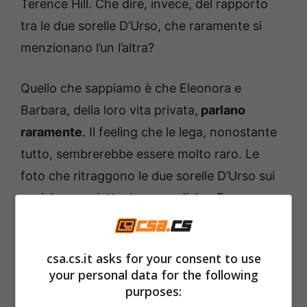
Terence Hill. Che dire, invece, del rapporto
tra le due sorelle D’Urso, che raramente si
menzionano l’un l’altra?
Quello che sappiamo è che Eleonora e
Barbara, della loro vita privata,
parlano
raramente
. Il feeling che le lega, nonostante
tutto, sembrerebbe essere molto raro. Le
foto che ritraggono le due sorelle D’Urso sui
social sono piuttosto sporadiche. Eppure,
quando compaiono, la presentatrice ex volto
di Canale Cinque non manca di racimolare il
csa.cs.it asks for your consent to use
pieno di likes e commenti.
your personal data for the following
purposes:
La vita privata di Eleonora