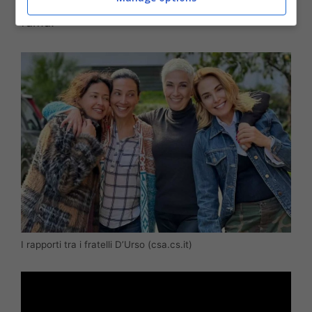
fama.
I rapporti tra i fratelli D’Urso (csa.cs.it)