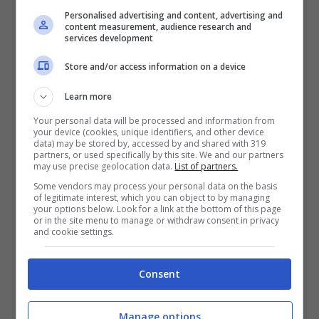
Personalised advertising and content, advertising and
D’Urso, sorella di Barbara:
content measurement, audience research and
services development
tutto quello che sappiamo su
Store and/or access information on a device
di lei
Learn more
Credevate che la famiglia D’Urso fosse finita
Your personal data will be processed and information from
your device (cookies, unique identifiers, and other device
qui? Nulla di più sbagliato! In realtà, la
data) may be stored by, accessed by and shared with 319
partners, or used specifically by this site. We and our partners
conduttrice ex volto di Canale Cinque ha altri
may use precise geolocation data.
List of partners.
due fratelli e due sorelle
che lavorano nel
Some vendors may process your personal data on the basis
of legitimate interest, which you can object to by managing
mondo del piccolo schermo. Stiamo parlando
your options below. Look for a link at the bottom of this page
or in the site menu to manage or withdraw consent in privacy
di Riccardo e Alessandro, impegnati
and cookie settings.
rispettivamente in tv in Giappone e nella
fotografia. Infine ci sono Fabiana e Daniela: la
Consent
prima lavora come sceneggiatrice, la seconda
Manage options
è una produttrice cinematografica di grande