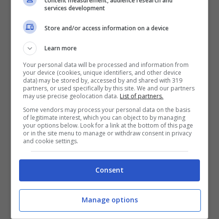
content measurement, audience research and
services development
l’albero
“. Scotti, seguendo la scia proposta
dalla Lui, ha ribattuto: “
Faremo tante puntate
Store and/or access information on a device
a tema
“.
Learn more
Your personal data will be processed and information from
Il siparietto tra il conduttore e il
your device (cookies, unique identifiers, and other device
data) may be stored by, accessed by and shared with 319
campione Riccardo: “Ridammi i
partners, or used specifically by this site. We and our partners
may use precise geolocation data.
List of partners.
410 mila euro”
Some vendors may process your personal data on the basis
of legitimate interest, which you can object to by managing
your options below. Look for a link at the bottom of this page
or in the site menu to manage or withdraw consent in privacy
Da parte del padrone di casa non sono
and cookie settings.
mancate battute rivolte anche al super
campione de “La Ruota della Fortuna”. Gerry,
Consent
pregustando il momento in cui si sarebbe
registrato il torneo speciale dello show (la
Manage options
puntata, per intenderci, che vedrà sfidarsi i