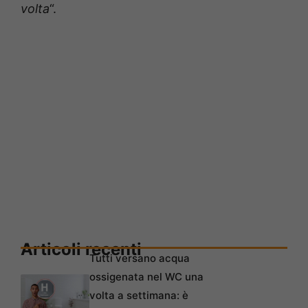
volta
“.
Articoli recenti
Tutti versano acqua
ossigenata nel WC una
volta a settimana: è