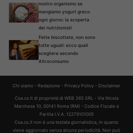
nostro organismo se
mangiamo yogurt greco
ogni giorno: la scoperta
dei nutrizionisti
Fette biscottate, non sono
tutte uguali: ecco quali
scegliere secondo
Altroconsumo
Chi siamo
-
Redazione
-
Privacy Policy
-
Disclaimer
Csa.cs.it di proprietà di WEB 365 SRL - Via Nicola
Marchese 10, 00141 Roma (RM) - Codice Fiscale e
Partita I.V.A. 12279101005
Csa.cs.it non è una testata giornalistica, in quanto
viene aggiornato senza alcuna periodicità. Non può