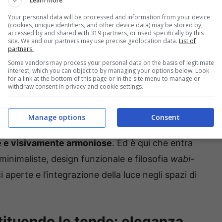
Learn more
Your personal data will be processed and information from your device
(cookies, unique identifiers, and other device data) may be stored by,
accessed by and shared with 319 partners, or used specifically by this
site. We and our partners may use precise geolocation data.
List of
partners.
Some vendors may process your personal data on the basis of legitimate
sa.cs.it
interest, which you can object to by managing your options below. Look
for a link at the bottom of this page or in the site menu to manage or
withdraw consent in privacy and cookie settings.
l’approccio cambia: meno è di più, e le finestre
rire
” ma superfici da valorizzare. L’idea è
Manage options
Consent
uce naturale fluisca liberamente e vestire
te e visivamente armoniose
. Ed è qui che entra
 minimaliste, design funzionale e filosofia
wabi-
ci aperte e l’integrazione della luce negli spazi di
tituendo le tende: eleganza