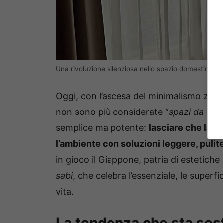
Una rivoluzione silenziosa nello spazio domestico – c
Oggi, con l’ascesa del minimalismo zen, 
non sono più considerate “
spazi da cop
semplice ma potente:
lasciare che la l
l’ambiente con soluzioni leggere, puli
in gioco il Giappone, patria di estetiche
sabi
, che celebra l’essenziale, le superfi
vita.
La tendenza che sta sos