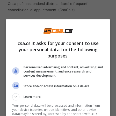
Cosa può nascondersi dietro a ritardi e frequenti
cancellazioni di appuntamenti (CsaCs.it)
Vi raccomandiamo perciò di
comprendere
perché questo accade: capire nel profondo
questi
atteggiamenti
, infatti, aiuta anche a
csa.cs.it asks for your consent to use
migliorare la comunicazione e le relazioni con
your personal data for the following
purposes:
gli altri. Rinunciare a un appuntamento, in
definitiva, non va visto come
mancanza di
Personalised advertising and content, advertising and
content measurement, audience research and
interesse o impegno
, ma ha delle
cause
services development
psicologiche
molto comuni, che andrebbero
Store and/or access information on a device
affrontate anche con
l’aiuto di un
Learn more
professionista
, come uno psicologo ovvero
Your personal data will be processed and information from
uno psicanalista.
your device (cookies, unique identifiers, and other device
data) may be stored by, accessed by and shared with 319