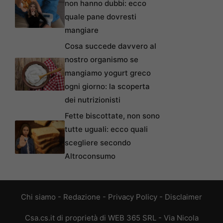
non hanno dubbi: ecco
quale pane dovresti
mangiare
Cosa succede davvero al
nostro organismo se
mangiamo yogurt greco
ogni giorno: la scoperta
dei nutrizionisti
Fette biscottate, non sono
tutte uguali: ecco quali
scegliere secondo
Altroconsumo
Chi siamo
-
Redazione
-
Privacy Policy
-
Disclaimer
Csa.cs.it di proprietà di WEB 365 SRL - Via Nicola