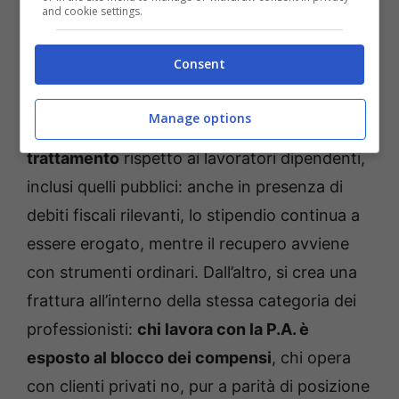
and cookie settings.
effetti paralizzanti sull’attività professionale.
Consent
Il nodo centrale è costituzionale.
Manage options
Da un lato, emerge una
palese disparità di
trattamento
rispetto ai lavoratori dipendenti,
inclusi quelli pubblici: anche in presenza di
debiti fiscali rilevanti, lo stipendio continua a
essere erogato, mentre il recupero avviene
con strumenti ordinari. Dall’altro, si crea una
frattura all’interno della stessa categoria dei
professionisti:
chi lavora con la P.A. è
esposto al blocco dei compensi
, chi opera
con clienti privati no, pur a parità di posizione