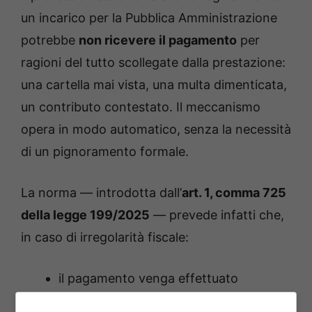
un incarico per la Pubblica Amministrazione
potrebbe
non ricevere il pagamento
per
ragioni del tutto scollegate dalla prestazione:
una cartella mai vista, una multa dimenticata,
un contributo contestato. Il meccanismo
opera in modo automatico, senza la necessità
di un pignoramento formale.
La norma — introdotta dall’
art. 1, comma 725
della legge 199/2025
— prevede infatti che,
in caso di irregolarità fiscale:
il pagamento venga effettuato
direttamente all’agente della