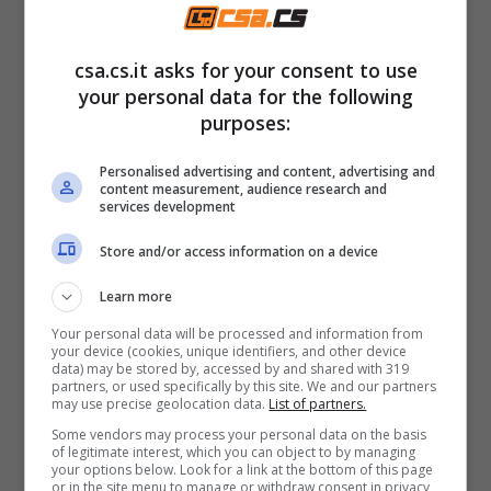
riscossione
, fino a concorrenza del
debito;
csa.cs.it asks for your consent to use
your personal data for the following
solo l’eventuale eccedenza venga
purposes:
riconosciuta al professionista.
Personalised advertising and content, advertising and
content measurement, audience research and
services development
Una procedura rapida, efficiente, ma anche
drasticamente incisiva
.
Store and/or access information on a device
Learn more
Una disparità che fa rumore
Your personal data will be processed and information from
your device (cookies, unique identifiers, and other device
data) may be stored by, accessed by and shared with 319
Le reazioni non si sono fatte attendere. Il
partners, or used specifically by this site. We and our partners
may use precise geolocation data.
List of partners.
Consiglio Nazionale Forense ha parlato
Some vendors may process your personal data on the basis
apertamente di misura
“vessatoria e
of legitimate interest, which you can object to by managing
your options below. Look for a link at the bottom of this page
discriminatoria”
, denunciando il rischio di
or in the site menu to manage or withdraw consent in privacy