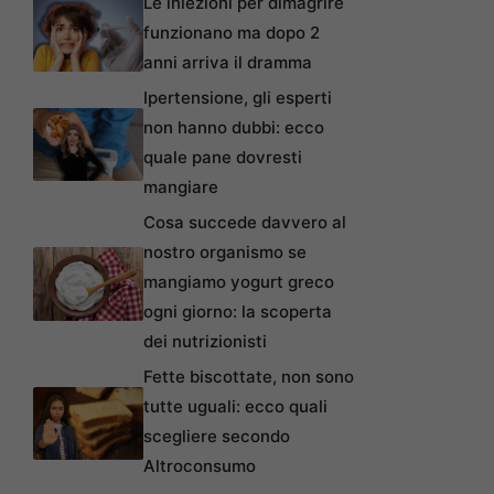
Le iniezioni per dimagrire
funzionano ma dopo 2
anni arriva il dramma
Ipertensione, gli esperti
non hanno dubbi: ecco
quale pane dovresti
mangiare
Cosa succede davvero al
nostro organismo se
mangiamo yogurt greco
ogni giorno: la scoperta
dei nutrizionisti
Fette biscottate, non sono
tutte uguali: ecco quali
scegliere secondo
Altroconsumo