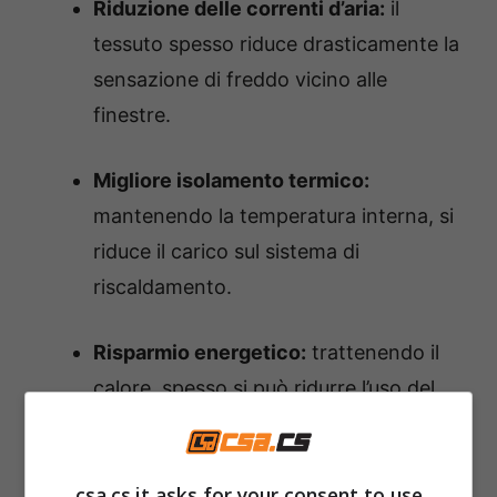
Riduzione delle correnti d’aria:
il
tessuto spesso riduce drasticamente la
sensazione di freddo vicino alle
finestre.
Migliore isolamento termico:
mantenendo la temperatura interna, si
riduce il carico sul sistema di
riscaldamento.
Risparmio energetico:
trattenendo il
calore, spesso si può ridurre l’uso del
riscaldamento e, di conseguenza,
abbassare i costi in bolletta
.
csa.cs.it asks for your consent to use