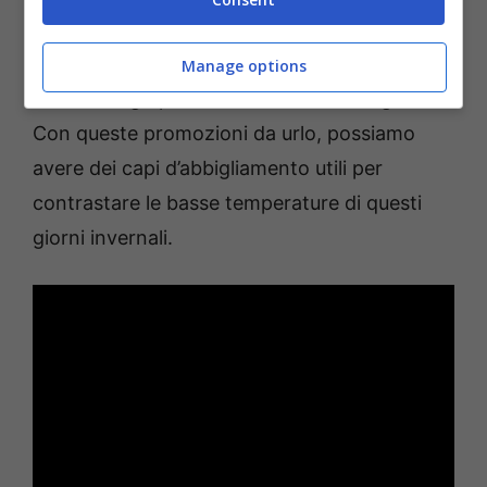
intrigante. Sempre per gli uomini, ci sono dei
fantastici pantaloni allo stesso prezzo, con
Manage options
tasche cargo presenti su entrambe le gambe.
Con queste promozioni da urlo, possiamo
avere dei capi d’abbigliamento utili per
contrastare le basse temperature di questi
giorni invernali.