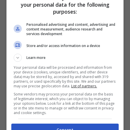
your personal data for the following
Friday è un lontano ricordo
e gli italiani non
purposes:
sanno come risparmiare acquistando prodotti
Personalised advertising and content, advertising and
interessanti. Il volantino LIDL di questi giorni,
content measurement, audience research and
services development
in realtà, cela un’enorme sorpresa: ci sono
Store and/or access information on a device
capi invernali come maglie a maniche lunghe
o maglioni a costi molto bassi.
Learn more
Your personal data will be processed and information from
Facciamo subito un esempio: c’è una maglia a
your device (cookies, unique identifiers, and other device
data) may be stored by, accessed by and shared with 319
manica lunga da donna che viene venduta a
partners, or used specifically by this site. We and our partners
may use precise geolocation data.
List of partners.
5,99 euro: è disponibile in tre colori diversi, è
Some vendors may process your personal data on the basis
of legitimate interest, which you can object to by managing
composta da lycra e cotone ed è molto
your options below. Look for a link at the bottom of this page
or in the site menu to manage or withdraw consent in privacy
resistente. Per l’uomo, abbiamo
dei maglioni
and cookie settings.
unisex venduti a 12,99 euro:
anche in questo
caso abbiamo un motivo Aran molto
Consent