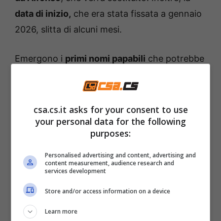
data di inizio,
che era stata fissata a gennaio
2026, slitta di alcuni mesi.
Emergono i
primi nomi papabili
che potrebbe
sostituire Signorini: tra questi troviamo Ilary
Blasi, Michelle Hunziker, Alessia Marcuzzi,
Simona Ventura e Veronica Gentile. Per ora
csa.cs.it asks for your consent to use
your personal data for the following
nessuno di questi è stato confermato in via
purposes:
ufficiale.
Personalised advertising and content, advertising and
content measurement, audience research and
Gli ultimi aggiornamenti
services development
sulla scandalo Signorini
Store and/or access information on a device
Learn more
Non è un caso che il titolo della puntata di