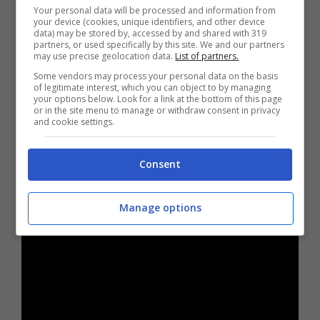
Your personal data will be processed and information from
Falsissimo
dedicata allo scandalo del GF Vip
your device (cookies, unique identifiers, and other device
data) may be stored by, accessed by and shared with 319
sia
“Prezzo del successo”.
In questo episodio
partners, or used specifically by this site. We and our partners
may use precise geolocation data.
List of partners.
il re dei paparazzi ha sostenuto l’esistenza di
Some vendors may process your personal data on the basis
un
“sistema Signorini”
: secondo Fabrizio il
of legitimate interest, which you can object to by managing
your options below. Look for a link at the bottom of this page
direttore di
Chi
è ormai l’unico che conta nel
or in the site menu to manage or withdraw consent in privacy
and cookie settings.
mondo dello spettacolo e grazie a lui si può
accedere o meno ai programmi.
Consent
Manage options