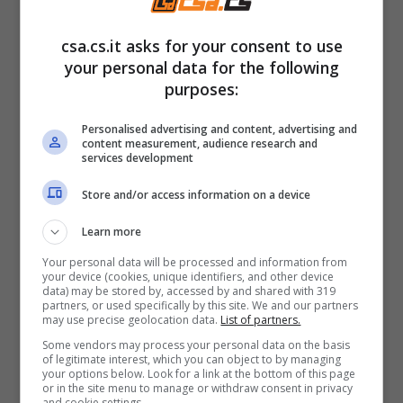
Bouchet ha confessato una particolare
abitudine passata del cuoco: Alessandro era
csa.cs.it asks for your consent to use
solito
rubarle di notte i biscotti,
your personal data for the following
dimostrandosi sempre una buona forchetta.
purposes:
Personalised advertising and content, advertising and
Icona sexy degli anni ’80, in passato questo
content measurement, audience research and
services development
suo ruolo è stato un
peso per il figlio
, spesso
Store and/or access information on a device
preso in giro dai compagni di scuola per
questo. Proprio questa situazione lo ha
Learn more
forgiato, rafforzando il suo carattere e
Your personal data will be processed and information from
your device (cookies, unique identifiers, and other device
rendendolo la persona che è oggi.
data) may be stored by, accessed by and shared with 319
partners, or used specifically by this site. We and our partners
may use precise geolocation data.
List of partners.
Barbara Bouchet: altri
Some vendors may process your personal data on the basis
of legitimate interest, which you can object to by managing
dettagli sulla sua vita
your options below. Look for a link at the bottom of this page
or in the site menu to manage or withdraw consent in privacy
and cookie settings.