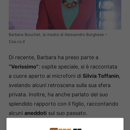
Barbara Bouchet, la madre di Alessandro Borghese –
Csa.cs.it
Di recente, Barbara ha preso parte a
“Verissimo”
: ospite speciale, si è raccontata
a cuore aperto ai microfoni di
Silvia Toffanin
,
svelando alcuni retroscena sulla sua sfera
privata. Inoltre, ha anche parlato del suo
splendido rapporto con il figlio, raccontando
alcuni
aneddoti
sul suo passato.