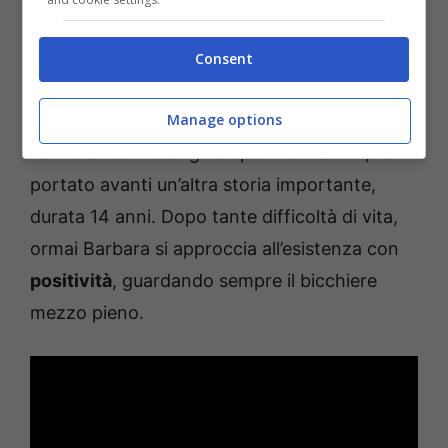
L’attrice italo-tedesca
ha anche parlato a
“Verissimo” del suo rapporto con il
padre di
Consent
Alessandro, Luigi
, aprendosi sul loro divorzio.
Manage options
I due sono stati sposati dal 1974 al 2006 e
hanno avuto due figli: dopo il loro addio, ha
portato avanti un’altra storia importante,
durata 14 anni. Dopo tante difficoltà di vita,
ormai Barbara si approccia all’esistenza con
positività
, guardando sempre il bicchiere
mezzo pieno.