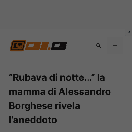
Vai
al
MENU
contenuto
“Rubava di notte…” la
mamma di Alessandro
Borghese rivela
l’aneddoto