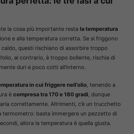
ra perfetta: le tre fasi a cui
nte la cosa più importante resta
la temperatura
izione e alla temperatura corretta. Se si friggono
 caldo, questi rischiano di assorbire troppo
’olio, al contrario, è troppo bollente, rischia di
mente duri e poco cotti all’interno.
emperatura in cui friggere nell’olio
, tenendo a
tura è
compresa tra 170 e 180 gradi
, dunque
arla correttamente. Altrimenti, c’è un trucchetto
nza termometro: basta immergere un pezzetto di
econdi, allora la temperatura è quella giusta.