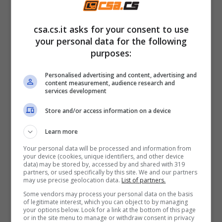
Scambio dei regali per Natale (Csa.cs.it)
csa.cs.it asks for your consent to use
your personal data for the following
Parliamo di
donazioni superiori al milione di
purposes:
euro
se effettuate tra genitori e figli, o
viceversa, oppure se l’importo
supera i 100
Personalised advertising and content, advertising and
content measurement, audience research and
mila euro tra fratelli
. Inoltre, all’imposta viene
services development
applicata un’aliquota che varia in base al
Store and/or access information on a device
donatore: per il passaggio tra genitori a figli o
Learn more
viceversa, si applica un’aliquota del 4%, tra
Your personal data will be processed and information from
fratelli l’aliquota è del 6%. In tutti gli altri casi è
your device (cookies, unique identifiers, and other device
data) may be stored by, accessed by and shared with 319
pari all’8%.
partners, or used specifically by this site. We and our partners
may use precise geolocation data.
List of partners.
Some vendors may process your personal data on the basis
Donazioni di Natale o di
of legitimate interest, which you can object to by managing
your options below. Look for a link at the bottom of this page
compleanno, non c’è alcuna
or in the site menu to manage or withdraw consent in privacy