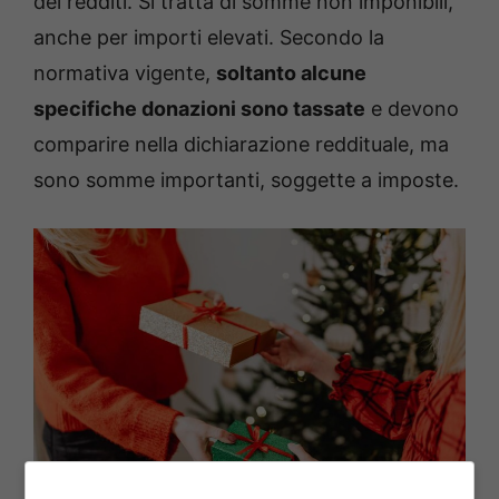
dei redditi. Si tratta di somme non imponibili,
anche per importi elevati. Secondo la
normativa vigente,
soltanto alcune
specifiche donazioni sono tassate
e devono
comparire nella dichiarazione reddituale, ma
sono somme importanti, soggette a imposte.