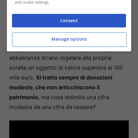
and cookie settings.
tassa da pagare
Consent
Dubitiamo che dentro una busta di Natale,
regalata dai genitori o dai nonni ai loro
Manage options
ragazzi, ci sia un milione di euro, così come è
abbastanza strano regalare alla propria
sorella un oggetto di valore superiore ai 100
mila euro.
Si tratta sempre di donazioni
modeste, che non arricchiscono il
patrimonio
, ma cosa delimita una cifra
modesta da una cifra da tassare?