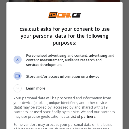
csa.cs.it asks for your consent to use
your personal data for the following
purposes:
La bravissima Maria De Filippi – Csa.cs.it
Personalised advertising and content, advertising and
content measurement, audience research and
Qualche anno fa, il volto di “Amici” ha
services development
concesso un’intervista anche a “Che tempo
Store and/or access information on a device
che fa” in cui ha svelato un retroscena
Learn more
incredibile in merito alla sua infanzia. La
Your personal data will be processed and information from
milanese, infatti, parlando
del fratello
your device (cookies, unique identifiers, and other device
data) may be stored by, accessed by and shared with 319
Giuseppe
ha raccontato un retroscena in cui
partners, or used specifically by this site. We and our partners
may use precise geolocation data.
List of partners.
ha rischiato seri problemi di salute. ”
Some vendors may process your personal data on the basis