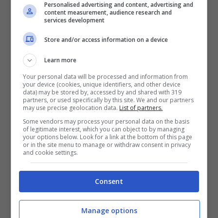
Il volto de La Prova del Cuoco ha deciso di
Personalised advertising and content, advertising and
content measurement, audience research and
spiegare ai fan il regalo fatto a suo figlio.
services development
“Poco prima di dovermi operare per una cisti
Store and/or access information on a device
ovarica la sua immagine mi compariva sul
Learn more
telefono in continuazione”, ha ricordato. L
a
Your personal data will be processed and information from
62enne ha spiegato che questo miracolo
your device (cookies, unique identifiers, and other device
data) may be stored by, accessed by and shared with 319
non era dedicato a lei,
ma è stato comunque
partners, or used specifically by this site. We and our partners
may use precise geolocation data.
List of partners.
un qualcosa di confortevole in un momento
Some vendors may process your personal data on the basis
assai difficile della sua vita.
of legitimate interest, which you can object to by managing
your options below. Look for a link at the bottom of this page
or in the site menu to manage or withdraw consent in privacy
and cookie settings.
Stando alle sue parole, Antonella prega con
regolarità e sente questa figura molto vicina e
Consent
paterna. Solo in quel momento, scopriremo
chi si cela dietro la maschera: nel frattempo,
Manage options