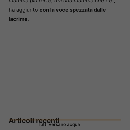
mamma più forte, ma una mamma che c’è
”,
ha aggiunto
con la voce spezzata dalle
lacrime
.
Articoli recenti
Tutti versano acqua