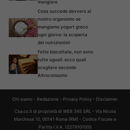
mangiare
Cosa succede davvero al
nostro organismo se
mangiamo yogurt greco
ogni giorno: la scoperta
dei nutrizionisti
Fette biscottate, non sono
tutte uguali: ecco quali
scegliere secondo
Altroconsumo
Chi siamo
-
Redazione
-
Privacy Policy
-
Disclaimer
Csa.cs.it di proprietà di WEB 365 SRL - Via Nicola
Marchese 10, 00141 Roma (RM) - Codice Fiscale e
Partita I.V.A. 12279101005