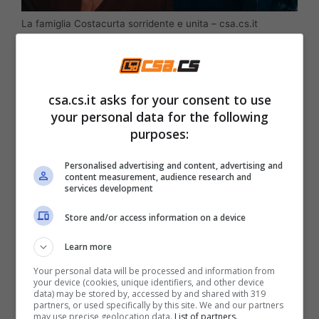
La famiglia Costacurta sorridente e unita – csa.cs.it
“
Tanti hanno pensato al classico figlio di
famiglia borghese, benestanti, ricchi, viziati,
csa.cs.it asks for your consent to use
e hanno strumentalizzato la situazione, ma io
your personal data for the following
questa mer*** me la sono tirata addosso, l’ho
purposes:
sentita
”, ha rivelato la showgirl.
Per anni, la
Personalised advertising and content, advertising and
Colombari si è sentita una mamma sbagliata
,
content measurement, audience research and
services development
ha accumulato tanto stress, ma poi ha capito
Store and/or access information on a device
che la colpa non è stata certo sua: “
Achille è
stato sempre un bambino complicato, io l’ho
Learn more
sempre protetto
”.
Your personal data will be processed and information from
your device (cookies, unique identifiers, and other device
data) may be stored by, accessed by and shared with 319
partners, or used specifically by this site. We and our partners
Achille Costacurta, la
may use precise geolocation data.
List of partners.