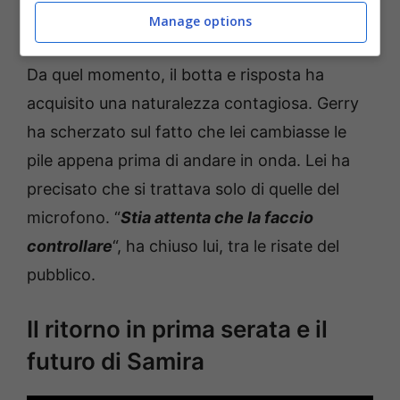
Manage options
amate del programma.
Da quel momento, il botta e risposta ha
acquisito una naturalezza contagiosa. Gerry
ha scherzato sul fatto che lei cambiasse le
pile appena prima di andare in onda. Lei ha
precisato che si trattava solo di quelle del
microfono. “
Stia attenta che la faccio
controllare
“, ha chiuso lui, tra le risate del
pubblico.
Il ritorno in prima serata e il
futuro di Samira