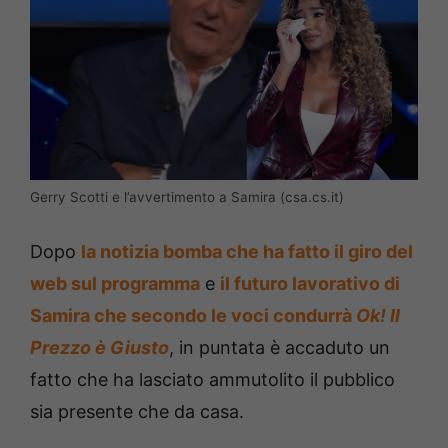
Gerry Scotti e l’avvertimento a Samira (csa.cs.it)
Dopo
la notizia bomba che ha fatto il giro del
web sul programma
e
il futuro lavorativo di
Samira che secondo le voci condurrà
Ok! Il
Prezzo è Giusto
, in puntata è accaduto un
fatto che ha lasciato ammutolito il pubblico
sia presente che da casa.