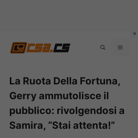
Vai
al
MENU
contenuto
La Ruota Della Fortuna,
Gerry ammutolisce il
pubblico: rivolgendosi a
Samira, “Stai attenta!”