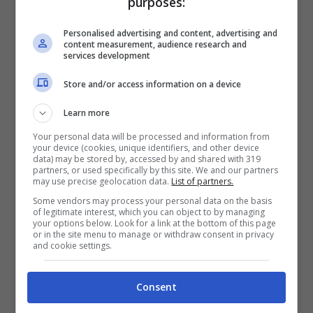
purposes:
di complicità che non si costruisce in poco
Personalised advertising and content, advertising and
tempo.
content measurement, audience research and
services development
Quella puntata del 22 novembre ha preso una
Store and/or access information on a device
piega diversa dal solito. Samira Lui, elegante e
Learn more
luminosa, ha risposto con un sorriso, mentre
Your personal data will be processed and information from
your device (cookies, unique identifiers, and other device
il pubblico reagiva a ogni battuta. La scena si
data) may be stored by, accessed by and shared with 319
partners, or used specifically by this site. We and our partners
è accesa quando si parlava di robotica e
may use precise geolocation data.
List of partners.
Gerry ha improvvisato una voce metallica,
Some vendors may process your personal data on the basis
of legitimate interest, which you can object to by managing
rivolgendosi a lei come se fosse un androide
your options below. Look for a link at the bottom of this page
or in the site menu to manage or withdraw consent in privacy
troppo perfetto. “
Samira mi sembra troppo
and cookie settings.
bella per essere vera
“, ha ironizzato lui. E lei,
pronta come sempre, ha ribattuto con una
Consent
spontaneità che l’ha resa una delle figure più