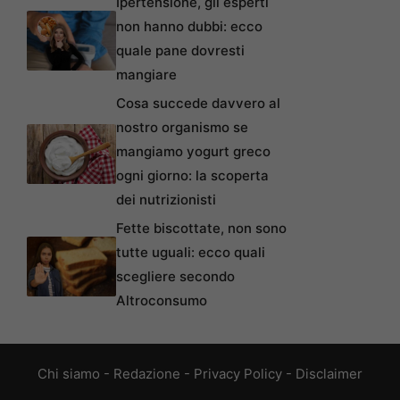
Ipertensione, gli esperti
non hanno dubbi: ecco
quale pane dovresti
mangiare
Cosa succede davvero al
nostro organismo se
mangiamo yogurt greco
ogni giorno: la scoperta
dei nutrizionisti
Fette biscottate, non sono
tutte uguali: ecco quali
scegliere secondo
Altroconsumo
Chi siamo
-
Redazione
-
Privacy Policy
-
Disclaimer