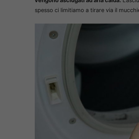
vengono asciugati ad aria calda.
L’asciu
spesso ci limitiamo a tirare via il mucchi