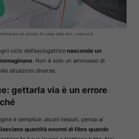
ommesso un errore: in casa vale oro – csa.cs.it
ni ciclo dell’asciugatrice
nasconde un
i immaginano
. Non è solo un ammasso di
ille situazioni diverse.
e: gettarla via è un errore
rché
anugine è semplice: alcuni tessuti, pensa ai
ilasciano quantità enormi di fibre quando