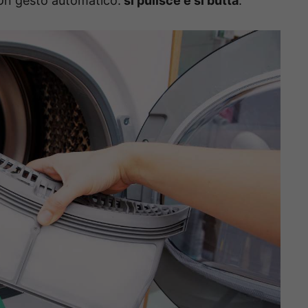
Un gesto automatico:
si pulisce e si butta
.