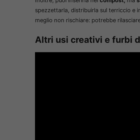
Inoltre, puoi inserirla nel
compost,
ma
s
spezzettarla, distribuirla sul terriccio e 
meglio non rischiare: potrebbe rilasciar
Altri usi creativi e furbi