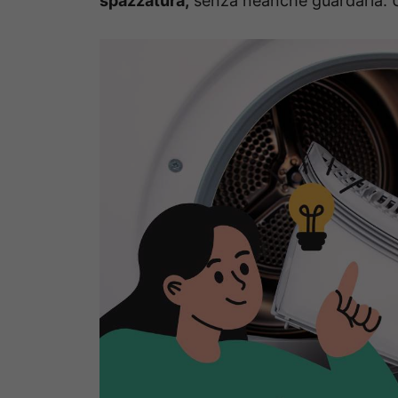
spazzatura,
senza neanche guardarla. 