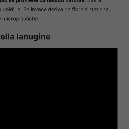
olo se proviene da tessuti naturali.
Basta
inumidirla. Se invece deriva da fibre sintetiche,
e microplastiche.
 della lanugine