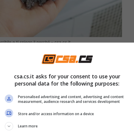
ribile e ti spiego il perché – csa.cs.it
e si formi.
Quello che possiamo fare però è
la nel cestino.
csa.cs.it asks for your consent to use your
personal data for the following purposes:
gine dell’asciugatrice in casa
Personalised advertising and content, advertising and content
measurement, audience research and services development
 e maledetto quel pavimento che diventa una pista
ome una spugna naturale.
Basta appoggiarla
Store and/or access information on a device
Learn more