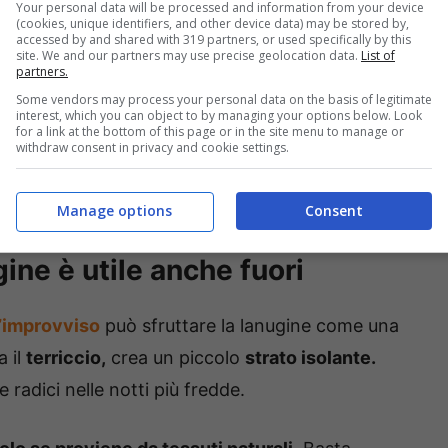
Your personal data will be processed and information from your device
 usarla per ridare vita a pupazzi un po’
(cookies, unique identifiers, and other device data) may be stored by,
accessed by and shared with 319 partners, or used specifically by this
lternativa perfetta all’ovatta sintetica,
site. We and our partners may use precise geolocation data.
List of
partners.
imo minuto.
Some vendors may process your personal data on the basis of legitimate
interest, which you can object to by managing your options below. Look
for a link at the bottom of this page or in the site menu to manage or
ucco ti cambierà la vita
. Infila la
lanugine
withdraw consent in privacy and cookie settings.
chiudi i bordi e metti il cilindro tra la legna
 subito, scalda tanto e non costa nulla.
Manage options
Consent
gine è utile anche fuori
l’improvviso
può sfruttare la lanugine come una
 il
terriccio,
crea un piccolo
strato isolante.
 radici nelle notti più fredde.