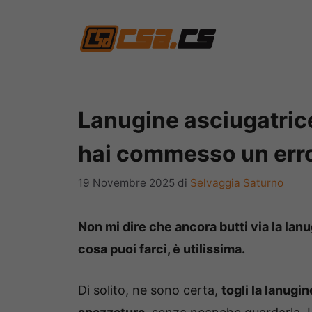
Vai
al
contenuto
Lanugine asciugatrice
hai commesso un error
19 Novembre 2025
di
Selvaggia Saturno
Non mi dire che ancora butti via la la
cosa puoi farci, è utilissima.
Di solito, ne sono certa,
togli la lanugi