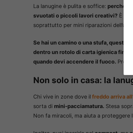
La lanugine è pulita e soffice:
perché non
svuotati o piccoli lavori creativi?
È un’a
soprattutto per mini riparazioni dell’ult
Se hai un camino o una stufa, questo tr
dentro un rotolo di carta igienica finito, 
quando devi accendere il fuoco.
Prende
Non solo in casa: la lanu
Chi vive in zone dove il
freddo arriva al
sorta di
mini-pacciamatura.
Stesa sopra
Non fa miracoli, ma aiuta a proteggere le