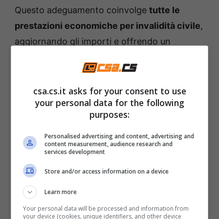
Questo adeguamento coinvolge
tutte le
prestazioni economiche per invalidità civile
,
aggiornando gli importi e offrendo un
riequilibrio proporzionato alle variazioni del
costo della vita.
csa.cs.it asks for your consent to use
I valori aggiornati risultano quindi
your personal data for the following
purposes:
leggermente superiori rispetto all’anno
precedente
, mostrando un aumento
Personalised advertising and content, advertising and
content measurement, audience research and
uniforme per le fasce base, mentre le
services development
categorie con importi più alti registrano una
Store and/or access information on a device
crescita in valore assoluto più evidente.
Learn more
Inoltre ci sarà
un aumento straordinario di 20
Your personal data will be processed and information from
your device (cookies, unique identifiers, and other device