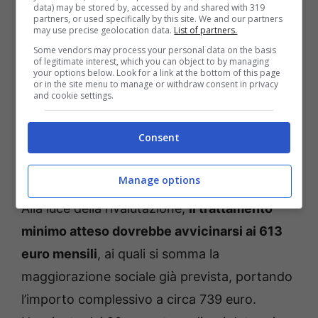
euro mensili
per gli invalidi civili totali che
data) may be stored by, accessed by and shared with 319
partners, or used specifically by this site. We and our partners
rientrano nell’ambito dell’incremento al
may use precise geolocation data.
List of partners.
Some vendors may process your personal data on the basis
milione. Questa misura, introdotta molti anni
of legitimate interest, which you can object to by managing
your options below. Look for a link at the bottom of this page
fa e rivista nel tempo anche grazie alla
or in the site menu to manage or withdraw consent in privacy
and cookie settings.
giurisprudenza, mira a garantire un livello di
sostegno più adeguato a chi presenta
Consent
invalidità totale e redditi particolarmente
bassi.
Manage options
Alla luce della rivalutazione,
il trattamento
minimo atteso dovrebbe avvicinarsi ai 613
euro mensili
, ai quali si somma la
maggiorazione sociale già prevista, portando
l’importo complessivo a circa 739 euro.