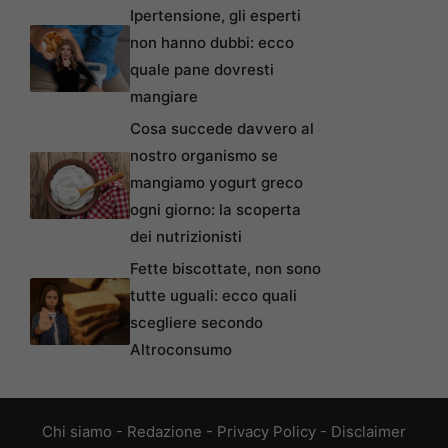
Ipertensione, gli esperti
non hanno dubbi: ecco
quale pane dovresti
mangiare
Cosa succede davvero al
nostro organismo se
mangiamo yogurt greco
ogni giorno: la scoperta
dei nutrizionisti
Fette biscottate, non sono
tutte uguali: ecco quali
scegliere secondo
Altroconsumo
Chi siamo
-
Redazione
-
Privacy Policy
-
Disclaimer