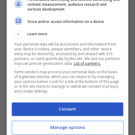
tributo 4034?
content measurement, audience research and
services development
Store and/or access information on a device
Il 4034
riguarda
soprattutto:
Learn more
Titolari di partita IVA
(professionisti,
Your personal data will be processed and information from
your device (cookies, unique identifiers, and other device
autonomi, freelance).
data) may be stored by, accessed by and shared with 319
partners, or used specifically by this site. We and our partners
Contribuenti che presentano il
may use precise geolocation data.
List of partners.
modello Redditi PF.
Some vendors may process your personal data on the basis
of legitimate interest, which you can object to by managing
Chi non ha un sostituto d’imposta che
your options below. Look for a link at the bottom of this page
or in the site menu to manage or withdraw consent in privacy
versa IRPEF al posto suo.
and cookie settings.
I
lavoratori dipendenti,
nella maggior parte
Consent
dei casi,
non devono versarlo,
perché tutto
viene trattenuto direttamente in busta paga.
Manage options