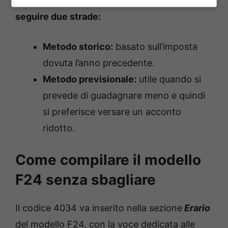
Per chi invece lo deve
pagare,
il calcolo può
seguire due strade:
Metodo storico:
basato sull’imposta
dovuta l’anno precedente.
Metodo previsionale:
utile quando si
prevede di guadagnare meno e quindi
si preferisce versare un acconto
ridotto.
Come compilare il modello
F24 senza sbagliare
Il codice 4034 va inserito nella sezione
Erario
del modello F24, con la voce dedicata alle