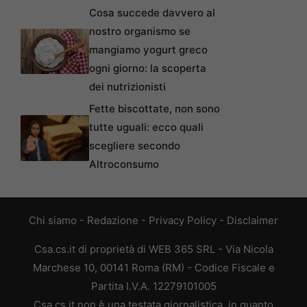
Cosa succede davvero al
nostro organismo se
mangiamo yogurt greco
ogni giorno: la scoperta
dei nutrizionisti
Fette biscottate, non sono
tutte uguali: ecco quali
scegliere secondo
Altroconsumo
Chi siamo
-
Redazione
-
Privacy Policy
-
Disclaimer
Csa.cs.it di proprietà di WEB 365 SRL - Via Nicola
Marchese 10, 00141 Roma (RM) - Codice Fiscale e
Partita I.V.A. 12279101005
Csa.cs.it non è una testata giornalistica, in quanto