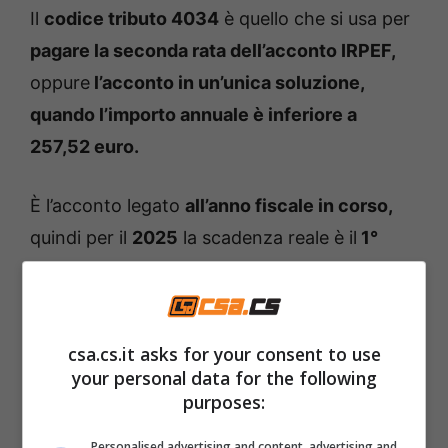
Il
codice tributo 4034
è quello che si usa per
pagare la seconda rata dell’acconto IRPEF,
oppure
l’acconto in un’unica soluzione,
quando l’importo annuale è inferiore a
257,52 euro.
È l’acconto legato
all’anno fiscale in corso,
quindi per il
2025
la scadenza reale è il
1°
dicembre,
visto che il 30 novembre cade di
domenica. Se si riceve la notifica in questi
giorni, vuol dire semplicemente che è arrivato
csa.cs.it asks for your consent to use
il momento di versare quella parte di imposta.
your personal data for the following
purposes:
Chi deve pagare il codice
Personalised advertising and content, advertising and