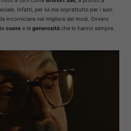
i, noto a tutti come
Brunori
Sas
, è pronto a
ale. Infatti, per lui ma soprattutto per i suoi
da incorniciare nel migliore dei modi. Ovvero
nde
cuore
e la
generosità
che lo hanno sempre