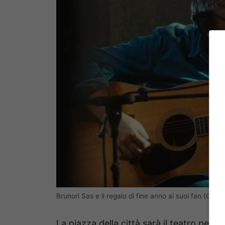
Brunori Sas e il regalo di fine anno ai suoi fan (CsaCs
La piazza della città sarà il teatro perfe