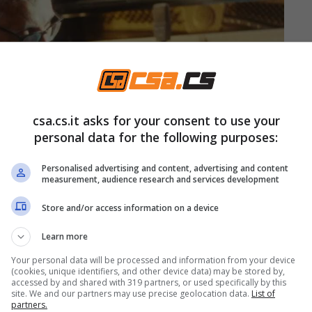
csa.cs.it asks for your consent to use your
personal data for the following purposes:
Personalised advertising and content, advertising and content
measurement, audience research and services development
Store and/or access information on a device
Learn more
Your personal data will be processed and information from your device
(cookies, unique identifiers, and other device data) may be stored by,
.it)
accessed by and shared with 319 partners, or used specifically by this
site. We and our partners may use precise geolocation data.
List of
partners.
tto per la musica d’autore e per la voce di un