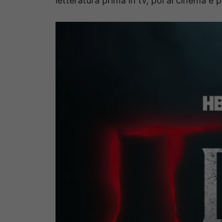
letteratura prima in tv, poi al cinema e p