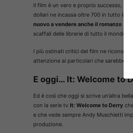
Il film è un vero e proprio successo, pe
dollari ne incassa oltre 700 in tutto il m
nuovo a vendere anche il romanzo
che 
scaffali delle librerie di tutto il mondo.
I più ostinati critici del film ne ricono
attenzione ai particolari che sarebbe st
E oggi… It: Welcome to D
Ed è così che oggi si scrive un’altra be
con la serie tv
It:
Welcome to Derry
che
e che vede sempre Andy Muschietti impe
produzione.