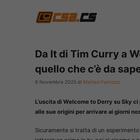
Vai
al
contenuto
Da It di Tim Curry a 
quello che c’è da sap
6 Novembre 2025
di
Matteo Fantozzi
L’uscita di Welcome to Derry su Sky ci p
alle sue origini per arrivare ai giorni n
Sicuramente si tratta di un esperimento