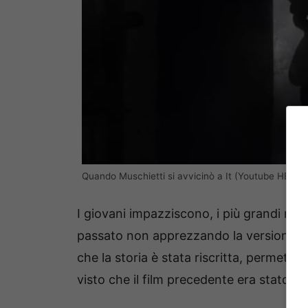
Quando Muschietti si avvicinò a It (Youtube HBO Ma
I giovani impazziscono, i più grandi rim
passato non apprezzando la versione di 
che la storia è stata riscritta, permette
visto che il film precedente era stato g