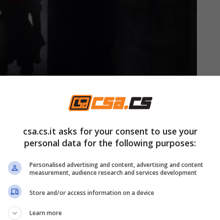
x) csa.cs.it
csa.cs.it asks for your consent to use your
personal data for the following purposes:
piangono la versione originale e guardano più nel
Personalised advertising and content, advertising and content
Bill Skarsgard. Quello che appare evidente è
measurement, audience research and services development
ndo un ritorno in sala, anzi un debutto in sala
Store and/or access information on a device
irato direttamente per il piccolo schermo.
Learn more