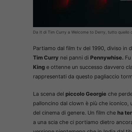
Da It di Tim Curry a Welcome to Derry, tutto quello
Partiamo dal film tv del 1990, diviso in
Tim Curry
nei panni di
Pennywhise.
Fu 
King
e ottenne un successo davvero clam
rappresentati da questo pagliaccio torm
La scena del
piccolo Georgie
che perde 
palloncino dal clown è più che iconico, u
del cinema di genere. Un film che
ha te
a una scia che ci portiamo dietro anco
versione nientemeno che in India dal t