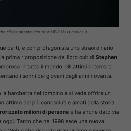
 che c’è da sapere (Youtube HBO Max) csa.cs.it
 due parti, e con protagonista uno straordinario
la prima riproposizione del libro cult di
Stephen
oroso in tutto il mondo. Gli attimi di terrore
entano i sonni dei giovani degli anni novanta.
la barchetta nel tombino e si vede offrire un
n attimo dei più conosciuti e amati della storia
rrorizzato milioni di persone
e ha anche dato via
ra oggi. Tanto che nel 1998 esce una nuova
itolo Woh e che riscuote grandissimo successo