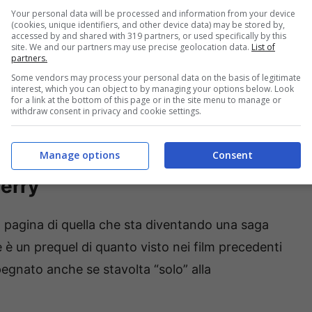
nsate che il primo con un budget da 35 milioni di
Your personal data will be processed and information from your device
(cookies, unique identifiers, and other device data) may be stored by,
ondo.
Il mito è riscoppiato tanto che si inizia di
accessed by and shared with 319 partners, or used specifically by this
site. We and our partners may use precise geolocation data.
List of
in realtà non ha mai finito di vedere la luce sugli
partners.
Some vendors may process your personal data on the basis of legitimate
interest, which you can object to by managing your options below. Look
for a link at the bottom of this page or in the site menu to manage or
withdraw consent in privacy and cookie settings.
scono una violenza esagerata e senza la giusta
ata più che meritata.
Manage options
Consent
erry
lla pagina di quella che sta diventando una saga
 è un prequel di quanto visto nei film precedenti
gnato anche se stavolta “solo” alla